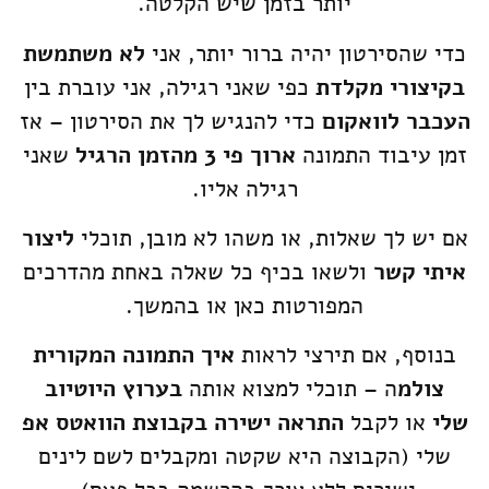
יותר בזמן שיש הקלטה.
כדי שהסירטון יהיה ברור יותר, אני
לא משתמשת
בקיצורי מקלדת
כפי שאני רגילה, אני עוברת בין
העכבר לוואקום
כדי להנגיש לך את הסירטון – אז
זמן עיבוד התמונה
ארוך פי 3 מהזמן הרגיל
שאני
רגילה אליו.
אם יש לך שאלות, או משהו לא מובן, תוכלי
ליצור
איתי קשר
ולשאו בכיף כל שאלה באחת מהדרכים
המפורטות כאן או בהמשך.
בנוסף, אם תירצי לראות
איך התמונה המקורית
צולמ
ה – תוכלי למצוא אותה
בערוץ היוטיוב
שלי
או לקבל
התראה ישירה בקבוצת הוואטס אפ
שלי (הקבוצה היא שקטה ומקבלים לשם לינים