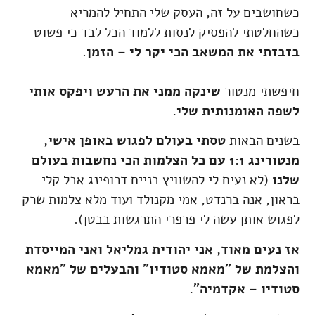
כשחושבים על זה, העסק שלי התחיל להמריא
כשהחלטתי להפסיק לנסות ללמוד הכל לבד כי פשוט
בזבזתי את המשאב הכי יקר לי – הזמן
.
חיפשתי מנטור
שינקה ממני את הרעש ויפקס אותי
לשפה האומנותית שלי.
בשנים הבאות
טסתי בעולם לפגוש באופן אישי,
מנטורינג 1:1 עם כל הצלמות הכי נחשבות בעולם
שלנו
(לא נעים לי להשוויץ בניים דרופינג אבל קלי
בראון, אנה ברנדט, אמי מקנולד ועוד מלא צלמות שרק
לפגוש אותן עשה לי פרפרי התרגשות בבטן).
אז נעים מאוד, אני יהודית גמליאל ואני המייסדת
והצלמת של "מאמא סטודיו" והבעלים של "מאמא
סטודיו – אקדמיה".