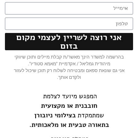
אני רוצה לשריין לעצמי מקום
בזום
בהרשמה למשדר הינך מאשר/ת קבלת מיילים ותוכן שיווקי
מיהודית גמליאל / אקדמיית "מאמא סטודיו".
אני גם שונאת ספאם ומבטיחה לשלוח רק תוכן שיכול לעזור
ולקדם אותך.
המפגש מיועד לצלמת
חובבנית או מקצועית
שמתמקדת
בצילומי ניובורן
בתאורה טבעית או מלאכותית.