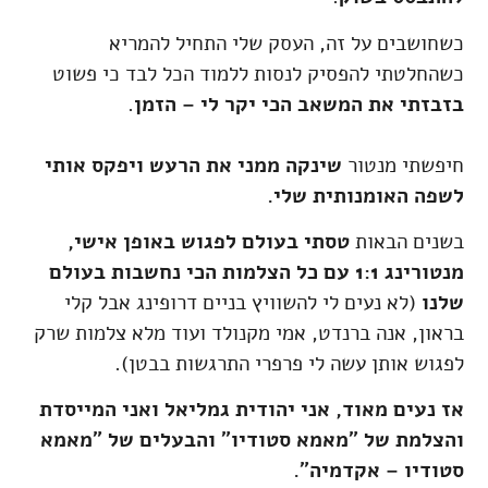
כשחושבים על זה, העסק שלי התחיל להמריא
כשהחלטתי להפסיק לנסות ללמוד הכל לבד כי פשוט
בזבזתי את המשאב הכי יקר לי – הזמן
.
חיפשתי מנטור
שינקה ממני את הרעש ויפקס אותי
לשפה האומנותית שלי.
בשנים הבאות
טסתי בעולם לפגוש באופן אישי,
מנטורינג 1:1 עם כל הצלמות הכי נחשבות בעולם
שלנו
(לא נעים לי להשוויץ בניים דרופינג אבל קלי
בראון, אנה ברנדט, אמי מקנולד ועוד מלא צלמות שרק
לפגוש אותן עשה לי פרפרי התרגשות בבטן).
אז נעים מאוד, אני יהודית גמליאל ואני המייסדת
והצלמת של "מאמא סטודיו" והבעלים של "מאמא
סטודיו – אקדמיה".