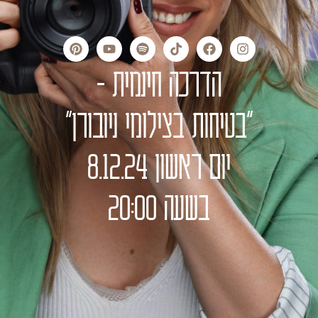
הדרכה חינמית -
"בטיחות בצילומי ניובורן"
יום ראשון 8.12.24
בשעה 20:00