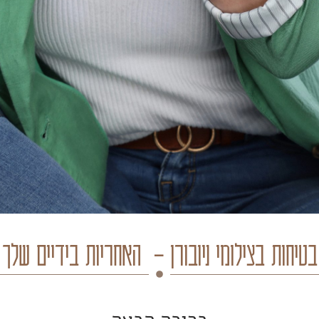
טיחות בצילומי ניובורן – האחריות בידיים שלך